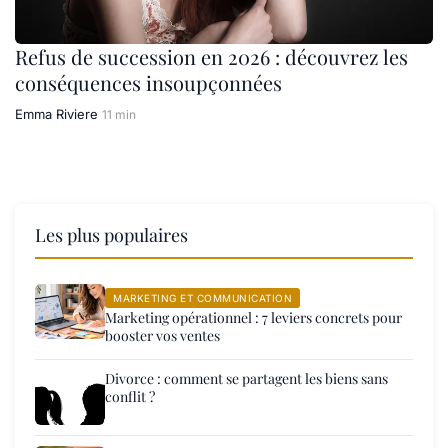
Refus de succession en 2026 : découvrez les
conséquences insoupçonnées
Emma Riviere
11 min
Les plus populaires
MARKETING ET COMMUNICATION
Marketing opérationnel : 7 leviers concrets pour
booster vos ventes
Divorce : comment se partagent les biens sans
conflit ?