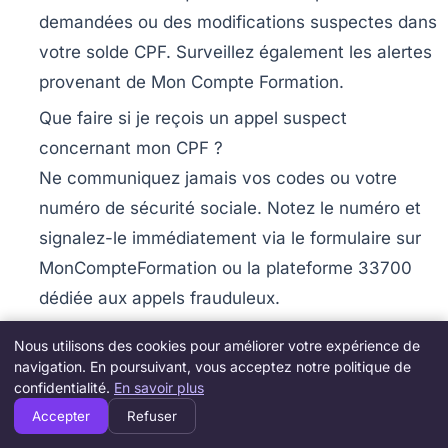
demandées ou des modifications suspectes dans
votre solde CPF. Surveillez également les alertes
provenant de Mon Compte Formation.
Que faire si je reçois un appel suspect
concernant mon CPF ?
Ne communiquez jamais vos codes ou votre
numéro de sécurité sociale. Notez le numéro et
signalez-le immédiatement via le formulaire sur
MonCompteFormation ou la plateforme 33700
dédiée aux appels frauduleux.
Puis-je transférer mes droits CPF à un proche ?
Nous utilisons des cookies pour améliorer votre expérience de
Oui, des options existent pour offrir ou mutualiser
navigation. En poursuivant, vous acceptez notre politique de
confidentialité.
En savoir plus
des droits CPF sous conditions, via des
Accepter
Refuser
procédures officielles détaillées dans les guides