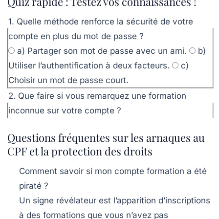
Quiz rapide : Testez vos connaissances !
1. Quelle méthode renforce la sécurité de votre
compte en plus du mot de passe ?
a) Partager son mot de passe avec un ami.
b)
Utiliser l’authentification à deux facteurs.
c)
Choisir un mot de passe court.
2. Que faire si vous remarquez une formation
inconnue sur votre compte ?
a) Ignorer, ce n’est pas important.
b) Signaler
Questions fréquentes sur les arnaques au
immédiatement l’activité suspecte.
c) Partager
CPF et la protection des droits
cette information sur les réseaux sociaux.
Comment savoir si mon compte formation a été
Valider mes réponses
piraté ?
Un signe révélateur est l’apparition d’inscriptions
à des formations que vous n’avez pas