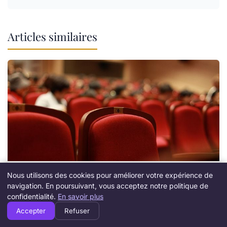
Articles similaires
Nous utilisons des cookies pour améliorer votre expérience de
CRÉATION D’ENTREPRISE
navigation. En poursuivant, vous acceptez notre politique de
Comment créer un prévisionnel d’activité fiable
confidentialité.
En savoir plus
en 2025 ?
Accepter
Refuser
16 mars 2026