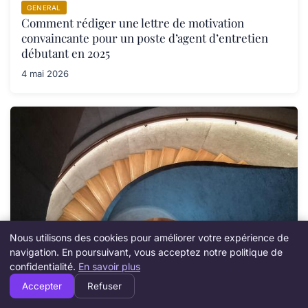
GENERAL
Comment rédiger une lettre de motivation
convaincante pour un poste d’agent d’entretien
débutant en 2025
4 mai 2026
Nous utilisons des cookies pour améliorer votre expérience de
navigation. En poursuivant, vous acceptez notre politique de
GENERAL
confidentialité.
En savoir plus
Scotch antidérapant escalier : solution efficace
Accepter
Refuser
pour sécuriser vos marches en 2025