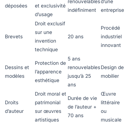
renouvelables
d’une
déposées
et exclusivité
indéfiniment
entreprise
d’usage
Droit exclusif
Procédé
sur une
Brevets
20 ans
industriel
invention
innovant
technique
5 ans
Protection de
Dessins et
renouvelables
Design de
l’apparence
modèles
jusqu’à 25
mobilier
esthétique
ans
Droit moral et
Œuvre
Durée de vie
Droits
patrimonial
littéraire
de l’auteur +
d’auteur
sur œuvres
ou
70 ans
artistiques
musicale