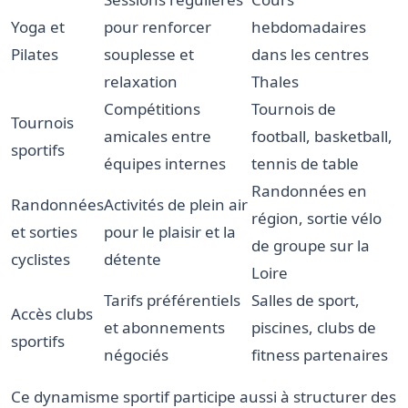
Yoga et
pour renforcer
hebdomadaires
Pilates
souplesse et
dans les centres
relaxation
Thales
Compétitions
Tournois de
Tournois
amicales entre
football, basketball,
sportifs
équipes internes
tennis de table
Randonnées en
Randonnées
Activités de plein air
région, sortie vélo
et sorties
pour le plaisir et la
de groupe sur la
cyclistes
détente
Loire
Tarifs préférentiels
Salles de sport,
Accès clubs
et abonnements
piscines, clubs de
sportifs
négociés
fitness partenaires
Ce dynamisme sportif participe aussi à structurer des