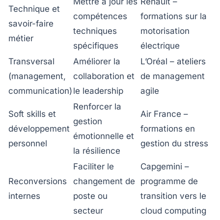
Mettre à jour les
Renault –
Technique et
compétences
formations sur la
savoir-faire
techniques
motorisation
métier
spécifiques
électrique
Transversal
Améliorer la
L’Oréal – ateliers
(management,
collaboration et
de management
communication)
le leadership
agile
Renforcer la
Soft skills et
Air France –
gestion
développement
formations en
émotionnelle et
personnel
gestion du stress
la résilience
Faciliter le
Capgemini –
Reconversions
changement de
programme de
internes
poste ou
transition vers le
secteur
cloud computing