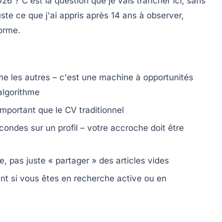
026 ?
C'est la question que je vais trancher ici, sans
ste ce que j'ai appris après 14 ans à observer,
forme.
e les autres – c'est une machine à opportunités
algorithme
important que le CV traditionnel
ndes sur un profil – votre accroche doit être
e, pas juste « partager » des articles vides
t si vous êtes en recherche active ou en