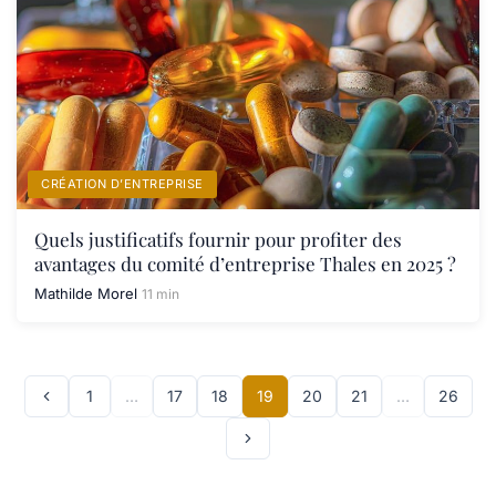
CRÉATION D’ENTREPRISE
Quels justificatifs fournir pour profiter des
avantages du comité d’entreprise Thales en 2025 ?
Mathilde Morel
11 min
1
…
17
18
19
20
21
…
26