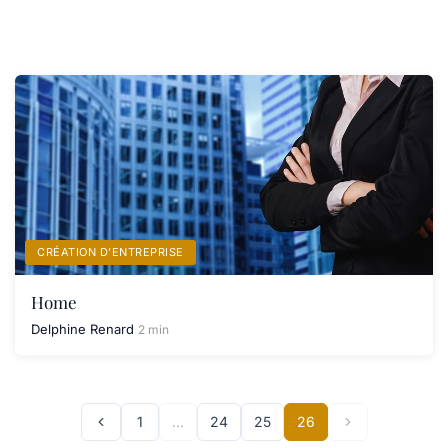
CRÉATION D’ENTREPRISE
Home
Delphine Renard
2 min
1
…
24
25
26