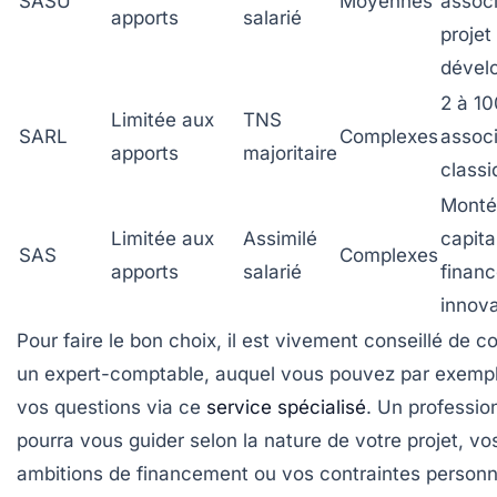
SASU
Moyennes
assoc
apports
salarié
projet 
dével
2 à 10
Limitée aux
TNS
SARL
Complexes
assoc
apports
majoritaire
classi
Monté
Limitée aux
Assimilé
capita
SAS
Complexes
apports
salarié
finan
innova
Pour faire le bon choix, il est vivement conseillé de c
un expert-comptable, auquel vous pouvez par exemp
vos questions via ce
service spécialisé
. Un professio
pourra vous guider selon la nature de votre projet, vo
ambitions de financement ou vos contraintes personn