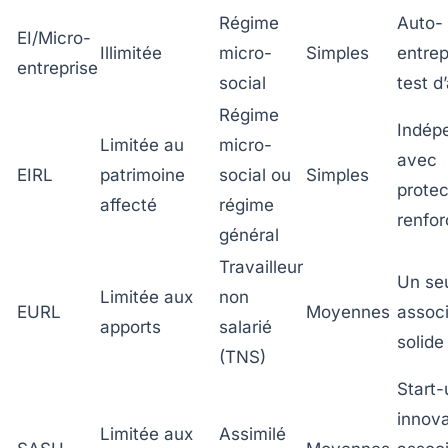
Régime
Auto-
EI/Micro-
Illimitée
micro-
Simples
entrep
entreprise
social
test d’
Régime
Indép
Limitée au
micro-
avec
EIRL
patrimoine
social ou
Simples
protec
affecté
régime
renfo
général
Travailleur
Un se
Limitée aux
non
EURL
Moyennes
associ
apports
salarié
solide
(TNS)
Start-
innov
Limitée aux
Assimilé