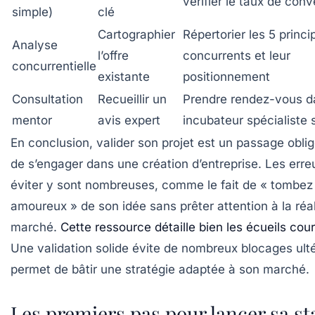
vérifier le taux de conv
simple)
clé
Cartographier
Répertorier les 5 princ
Analyse
l’offre
concurrents et leur
concurrentielle
existante
positionnement
Consultation
Recueillir un
Prendre rendez-vous d
mentor
avis expert
incubateur spécialiste 
En conclusion, valider son projet est un passage obli
de s’engager dans une création d’entreprise. Les erre
éviter y sont nombreuses, comme le fait de « tombez
amoureux » de son idée sans prêter attention à la réal
marché.
Cette ressource détaille bien les écueils cou
Une validation solide évite de nombreux blocages ulté
permet de bâtir une stratégie adaptée à son marché.
Les premiers pas pour lancer sa st