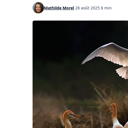
Mathilde Morel
·
28 août 2025
·
8 min