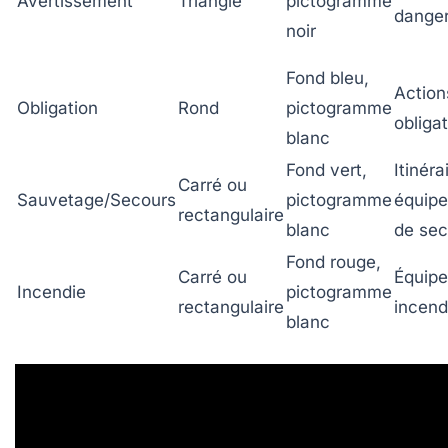
Avertissement
Triangle
pictogramme
dange
noir
Fond bleu,
Action
Obligation
Rond
pictogramme
obliga
blanc
Fond vert,
Itinéra
Carré ou
Sauvetage/Secours
pictogramme
équip
rectangulaire
blanc
de sec
Fond rouge,
Carré ou
Équip
Incendie
pictogramme
rectangulaire
incend
blanc