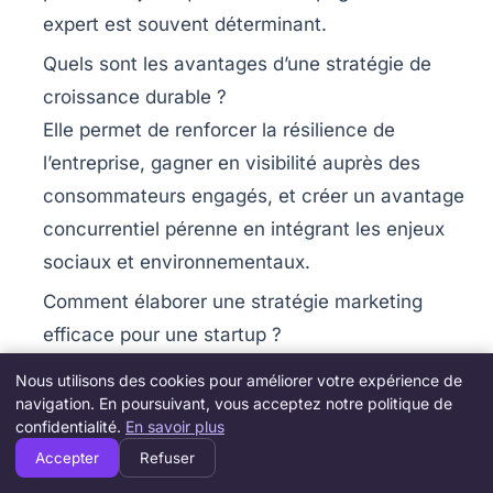
expert est souvent déterminant.
Quels sont les avantages d’une stratégie de
croissance durable ?
Elle permet de renforcer la résilience de
l’entreprise, gagner en visibilité auprès des
consommateurs engagés, et créer un avantage
concurrentiel pérenne en intégrant les enjeux
sociaux et environnementaux.
Comment élaborer une stratégie marketing
efficace pour une startup ?
Focalisez-vous sur la compréhension
Nous utilisons des cookies pour améliorer votre expérience de
approfondie de votre clientèle, utilisez le
navigation. En poursuivant, vous acceptez notre politique de
confidentialité.
En savoir plus
marketing d’influence et optimisez votre
Accepter
Refuser
présence digitale via le SEO et les réseaux