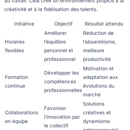
au travail. Cela crée un environnement propice à la
créativité et à la fidélisation des talents.
Initiative
Objectif
Résultat attendu
Améliorer
Réduction de
Horaires
l’équilibre
l’absentéisme,
flexibles
personnel et
meilleure
professionnel
productivité
Motivation et
Développer les
Formation
adaptation aux
compétences
continue
évolutions du
professionnelles
marché
Solutions
Favoriser
Collaborations
créatives et
l’innovation par
en équipe
dynamisme
le collectif
entrepreneurial