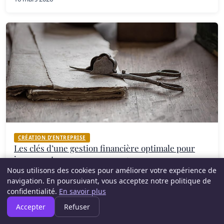
CRÉATION D’ENTREPRISE
Les clés d’une gestion financière optimale pour
jeunes entrepreneurs en 2025
Nous utilisons des cookies pour améliorer votre expérience de
8 janvier 2026
navigation. En poursuivant, vous acceptez notre politique de
confidentialité.
En savoir plus
Accepter
Refuser