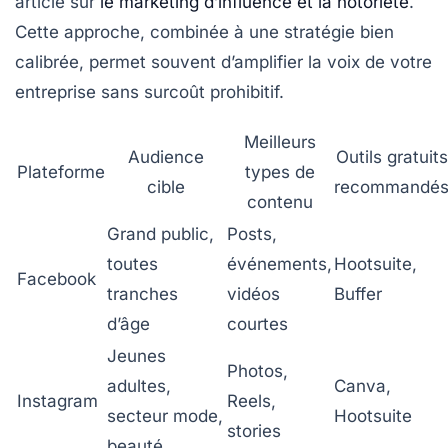
article sur
le marketing d’influence et la notoriété
.
Cette approche, combinée à une stratégie bien
calibrée, permet souvent d’amplifier la voix de votre
entreprise sans surcoût prohibitif.
Meilleurs
Audience
Outils gratuits
Plateforme
types de
cible
recommandé
contenu
Grand public,
Posts,
toutes
événements,
Hootsuite,
Facebook
tranches
vidéos
Buffer
d’âge
courtes
Jeunes
Photos,
adultes,
Canva,
Instagram
Reels,
secteur mode,
Hootsuite
stories
beauté