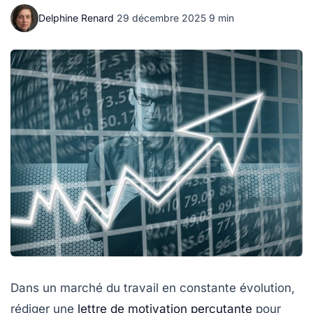
Delphine Renard
·
29 décembre 2025
·
9 min
Dans un marché du travail en constante évolution,
rédiger une
lettre de motivation percutante
pour