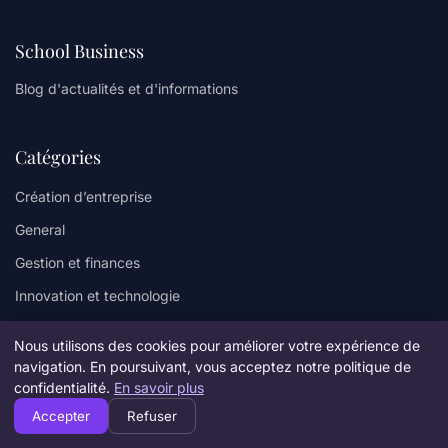
School Business
Blog d'actualités et d'informations
Catégories
Création d’entreprise
General
Gestion et finances
Innovation et technologie
Juridique et fiscalité
Nous utilisons des cookies pour améliorer votre expérience de
Leadership et management
navigation. En poursuivant, vous acceptez notre politique de
confidentialité.
En savoir plus
Marketing et communication
Accepter
Refuser
Stratégie et développement