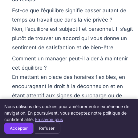
Est-ce que l’équilibre signifie passer autant de
temps au travail que dans la vie privée ?
Non, l’équilibre est subjectif et personnel. Il s’agit
plutôt de trouver un accord qui vous donne un
sentiment de satisfaction et de bien-être.
Comment un manager peut-il aider à maintenir
cet équilibre ?
En mettant en place des horaires flexibles, en
encourageant le droit à la déconnexion et en
étant attentif aux signes de surcharge ou de
stress chez ses collaborateurs.
Nous utilisons des cookies pour améliorer votre expérience de
navigation. En poursuivant, vous acceptez notre politique de
Quel rôle jouent les pauses dans la gestion du
confidentialité.
En savoir plus
stress ?
Accepter
Refuser
Elles sont essentielles pour recentrer son