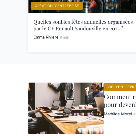
CRÉATION D’ENTREPRISE
Quelles sont les fêtes annuelles organisées
par le CE Renault Sandouville en 2025 ?
Emma Riviere
9 min
VIE D’ENTREPR
Comment réd
pour deveni
Mathilde Morel
1