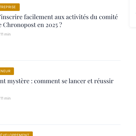
TREPRISE
nscrire facilement aux activités du comité
e Chronopost en 2025 ?
11 min
ENEUR
ent mystère : comment se lancer et réussir
11 min
 DÉVELOPPEMENT