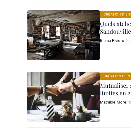
CRÉATION D’EN
Quels ateli
Sandouville
Emma Riviere
9 m
CRÉATION D’EN
Mutualiser 
limites en 
Mathilde Morel
1