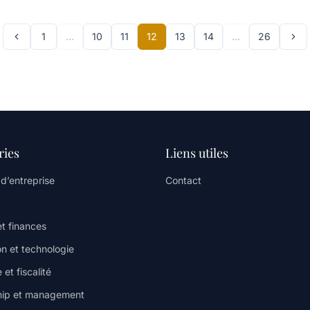
1
…
10
11
12
13
14
…
26
ries
Liens utiles
 d’entreprise
Contact
et finances
on et technologie
 et fiscalité
hip et management