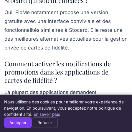
Stocard qui soient efficaces ?
Oui, FidMe notamment propose une version
gratuite avec une interface conviviale et des
fonctionnalités similaires à Stocard. Elle reste une
des meilleures alternatives actuelles pour la gestion
privée de cartes de fidélité.
Comment activer les notifications de
promotions dans les applications de
cartes de fidélité ?
La plupart des applications demandent
l’autorisation d’accéder à votre géolocalisation et
Nous utilisons des cookies pour améliorer votre expérience de
navigation. En poursuivant, vous acceptez notre politique de
aux notifications. Une fois ces autorisations
confidentialité.
En savoir plus
accordées, vous recevrez des alertes dès que vous
Accepter
Refuser
entrez dans un magasin partenaire, par exemple